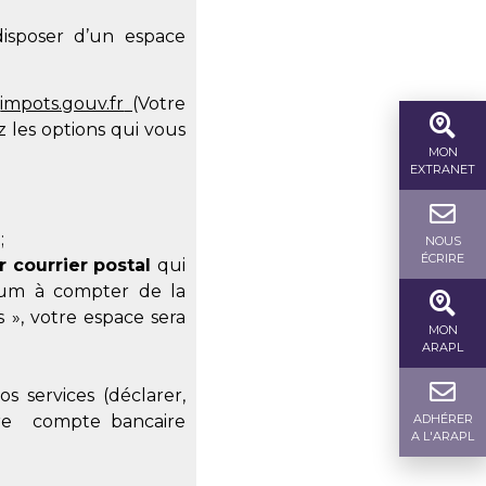
isposer d’un espace
e
impots.gouv.fr
(Votre
 les options qui vous
MON
EXTRANET
;
NOUS
ÉCRIRE
r courrier postal
qui
imum à compter de la
 », votre espace sera
MON
ARAPL
s services (déclarer,
otre compte bancaire
ADHÉRER
A L'ARAPL