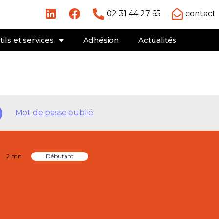
02 31 44 27 65
contact
ils et services
Adhésion
Actualités
Mot de passe oublié
2 mn
Débutant