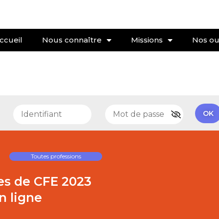
ccueil
Nous connaître
Missions
Nos out
e
OK
Toutes professions
es de CFE 2023
n ligne