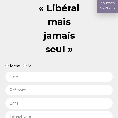
ADHÉRER
« Libéral
A L'ARAPL
mais
jamais
seul »
Mme
M.