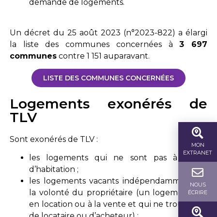
demande de logements.
Un décret du 25 août 2023 (n°2023-822) a élargi
la liste des communes concernées à
3 697
communes
contre 1 151 auparavant.
LISTE DES COMMUNES CONCERNÉES
Logements exonérés de
TLV
Sont exonérés de TLV :
MON
EXTRANET
les logements qui ne sont pas à usage
d’habitation ;
les logements vacants indépendamment de
NOUS
la volonté du propriétaire (un logement mis
ÉCRIRE
en location ou à la vente et qui ne trouve pas
de locataire ou d’acheteur) ;