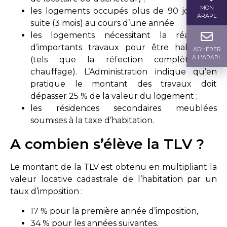
MON
les logements occupés plus de 90 jours de
ARAPL
suite (3 mois) au cours d’une année
les logements nécessitant la réalisation
d’importants travaux pour être habitables
ADHÉRER
A L'ARAPL
(tels que la réfection complète du
chauffage). L’Administration indique qu’en
pratique le montant des travaux doit
dépasser 25 % de la valeur du logement ;
les résidences secondaires meublées
soumises à la taxe d’habitation.
A combien s’élève la TLV ?
Le montant de la TLV est obtenu en multipliant la
valeur locative cadastrale de l’habitation par un
taux d’imposition :
17 % pour la première année d’imposition,
34 % pour les années suivantes.