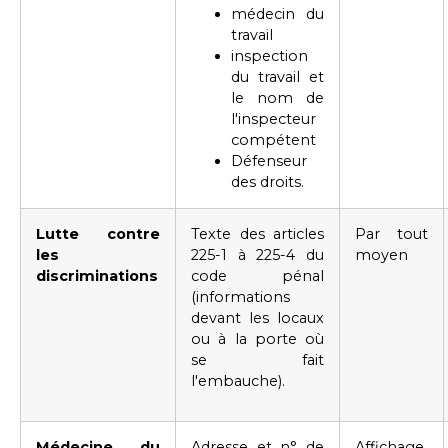
médecin du
travail
inspection
du travail et
le nom de
l'inspecteur
compétent
Défenseur
des droits.
Lutte contre
Texte des
articles
Par tout
les
225-1
à 225-4 du
moyen
discriminations
code pénal
(informations
devant les locaux
ou à la porte où
se fait
l'embauche).
Médecine du
Adresse et n° de
Affichage