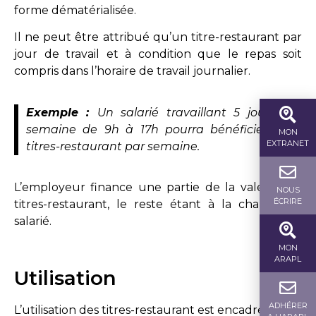
forme dématérialisée.
Il ne peut être attribué qu’un titre-restaurant par
jour de travail et à condition que le repas soit
compris dans l’horaire de travail journalier.
Exemple :
Un salarié travaillant 5 jours par
semaine de 9h à 17h pourra bénéficier de 5
MON
EXTRANET
titres-restaurant par semaine.
L’employeur finance une partie de la valeur des
NOUS
ÉCRIRE
titres-restaurant, le reste étant à la charge du
salarié.
MON
ARAPL
Utilisation
ADHÉRER
L’utilisation des titres-restaurant est encadrée.