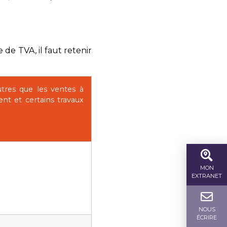
 de TVA, il faut retenir
utres que les ventes à
t et certains travaux
MON
EXTRANET
NOUS
ÉCRIRE