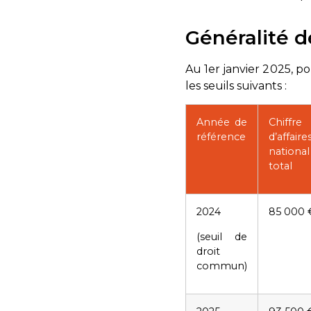
Généralité d
Au 1er janvier 2025, po
les seuils suivants :
Année de
Chiffre
référence
d’affaire
national
total
2024
85 000 
(seuil de
droit
commun)