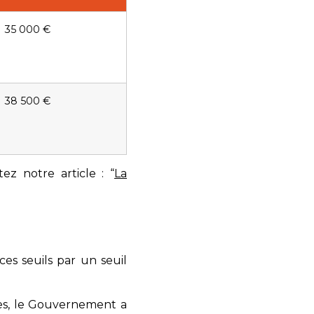
35 000 €
38 500 €
ez notre article : “
La
es seuils par un seuil
les, le Gouvernement a