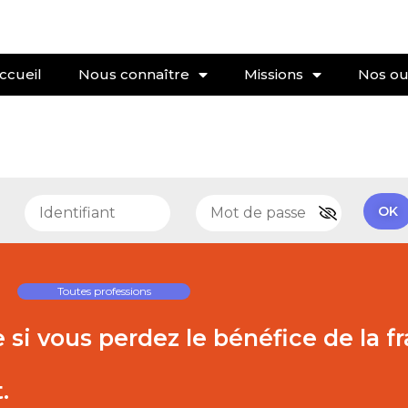
ccueil
Nous connaître
Missions
Nos out
e
OK
Toutes professions
si vous perdez le bénéfice de la f
.