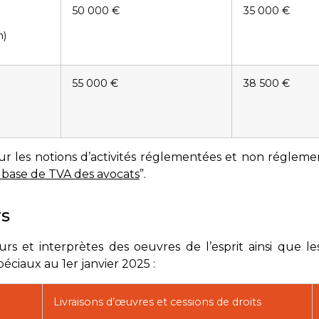
50 000 €
35 000 €
n)
55 000 €
38 500 €
sur les notions d’activités réglementées et non régleme
n base de TVA des avocats
”.
rs
rs et interprètes des oeuvres de l’esprit ainsi que le
péciaux au 1er janvier 2025 :
Livraisons d’œuvres et cessions de droits