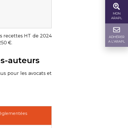
MON
ARAPL
ses recettes HT de 2024
ADHÉRER
A L'ARAPL
250 €.
es-auteurs
sus pour les avocats et
 réglementées