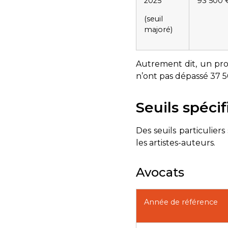
2025
93 500 
(seuil
majoré)
Autrement dit, un prof
n’ont pas dépassé 37 5
Seuils spéci
Des seuils particulier
les artistes-auteurs.
Avocats
Année de référence