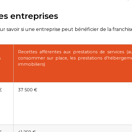
es entreprises
ur savoir si une entreprise peut bénéficier de la franchise
Recettes afférentes aux prestations de services (a
s
consommer sur place, les prestations d’hébergemen
immobiliers)
€
37 500 €