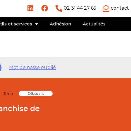
02 31 44 27 65
contact
ils et services
Adhésion
Actualités
Mot de passe oublié
3 mn
Débutant
ranchise de