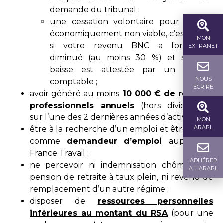
demande du tribunal :
une cessation volontaire pour activité
économiquement non viable, c’est-à-dire
MON
si votre revenu BNC a fortement
EXTRANET
diminué (au moins 30 %) et si cette
baisse est attestée par un expert-
NOUS
comptable ;
ÉCRIRE
avoir généré au moins
10 000 € de revenus
professionnels annuels
(hors dividendes)
sur l’une des 2 dernières années d’activité ;
MON
ARAPL
être à la recherche d’un emploi et être inscrit
comme
demandeur d’emploi
auprès de
France Travail ;
ADHÉRER
ne percevoir ni indemnisation chômage, ni
A L'ARAPL
pension de retraite à taux plein, ni revenu de
remplacement d’un autre régime ;
disposer de
ressources personnelles
inférieures au montant du RSA
(pour une