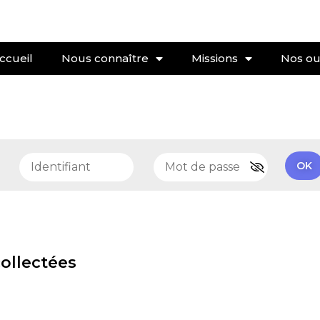
ccueil
Nous connaître
Missions
Nos out
e
OK
collectées