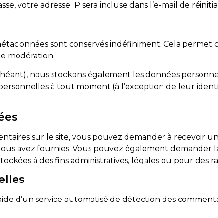
e, votre adresse IP sera incluse dans l’e-mail de réinitial
 métadonnées sont conservés indéfiniment. Cela permet
 de modération.
 échéant), nous stockons également les données personnel
ersonnelles à tout moment (à l’exception de leur identifi
ées
entaires sur le site, vous pouvez demander à recevoir u
s nous avez fournies. Vous pouvez également demander 
kées à des fins administratives, légales ou pour des rai
elles
’aide d’un service automatisé de détection des commentai