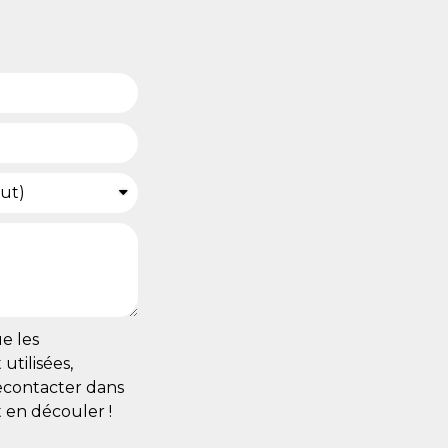
e les
utilisées,
recontacter dans
 en découler !