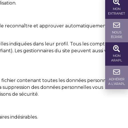
isation.
MON
EXTRANET
 de reconnaître et approuver automatiquement les
NOUS
ÉCRIRE
les indiquées dans leur profil. Tous les comptes
ant). Les gestionnaires du site peuvent aussi voir et
MON
ARAPL
ADHÉRER
n fichier contenant toutes les données personnelles que
A L'ARAPL
la suppression des données personnelles vous
sons de sécurité.
res indésirables.