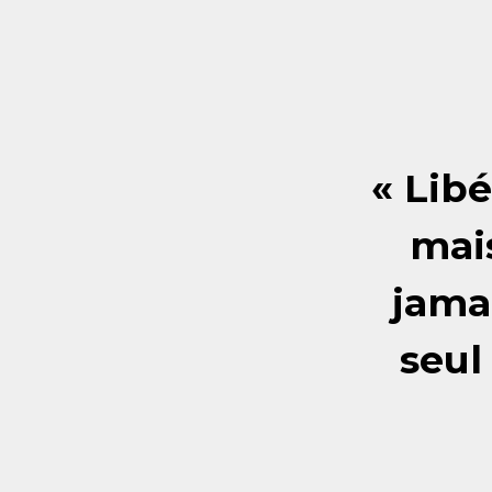
« Libé
mai
jama
seul