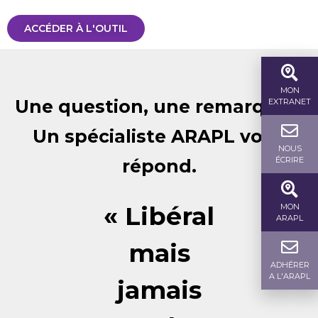
ACCÉDER À L'OUTIL
MON
Une question, une remarque ?
EXTRANET
Un spécialiste ARAPL vous
NOUS
ÉCRIRE
répond.
« Libéral
MON
ARAPL
mais
ADHÉRER
A L'ARAPL
jamais