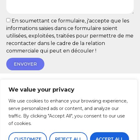
En soumettant ce formulaire, j'accepte que les
informations saisies dans ce formulaire soient
utilisées, exploitées, traitées pour permettre de me
recontacter dans le cadre de la relation
commerciale qui peut en découler !
ENVOYER
We value your privacy
We use cookies to enhance your browsing experience,
ARAPL Normandie Ouest
serve personalized ads or content, and analyze our
11, rue du Colonel Rémy – BP 35363 – 14053 CAEN
traffic. By clicking "Accept All", you consent to our use
Cedex 4
of cookies.
Tél : 02 31 44 27 65 – araplno@araplno.org
CUSTOMIZE
REJECT ALL
ACCEPT ALL