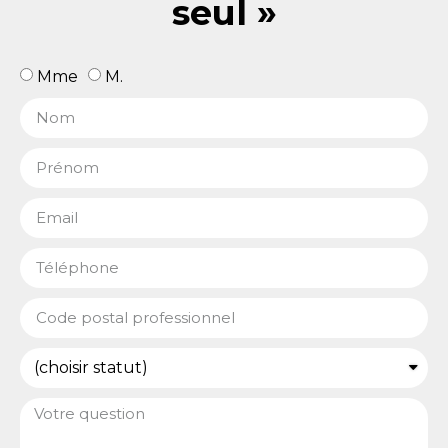
seul »
Mme
M.