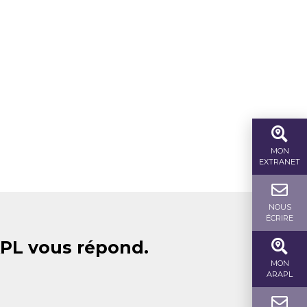
MON
EXTRANET
NOUS
ÉCRIRE
APL vous répond.
MON
ARAPL