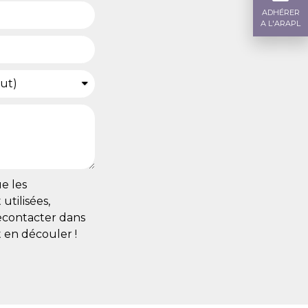
ADHÉRER
A L'ARAPL
e les
utilisées,
recontacter dans
 en découler !