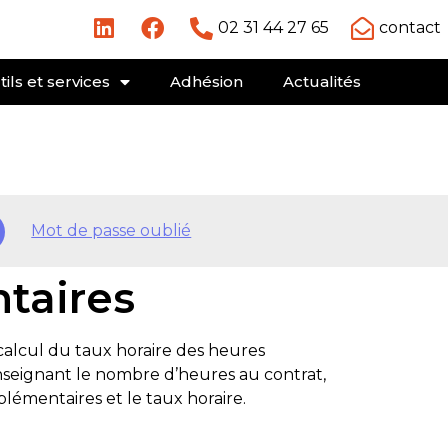
02 31 44 27 65
contact
ils et services
Adhésion
Actualités
Mot de passe oublié
taires
calcul du taux horaire des heures
seignant le nombre d’heures au contrat,
émentaires et le taux horaire.